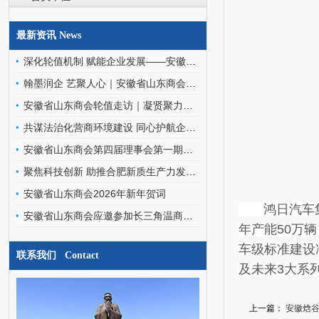
最新资讯 News
深化轮值机制 赋能企业发展——安徽省山东商会轮值班子走访罗欣药业（安徽）有限公司
翰墨润企 艺聚人心｜安徽省山东商会文化艺术委员会走进金阳环保科技
安徽省山东商会轮值走访｜凝贤聚力访企情，携手同行促发展
共谋法治化营商环境建设 同心护航企业高质量发展——安徽省山东商会应邀参加优化企业法治化营商环境交流座谈会
安徽省山东商会第四届理事会第一期轮值会长交接暨文化艺术委员会、经济发展专家委员会成立会圆满召开
聚焦科技创新 助推合肥新质生产力发展——安徽省山东商会应邀参加合肥之友联谊会工作交流会
安徽省山东商会2026年新年贺词
鸿日汽车集团
安徽省山东商会应邀参加长三角温商数智经济发展研究院挂牌仪式暨二届三次会员代表大会
年产能50万
车级标准建设
联系我们 Contact
及未来3大系
上一篇：
安徽焓