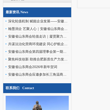
最新资讯 News
深化轮值机制 赋能企业发展——安徽省山东商会轮值班子走访罗欣药业（安徽）有限公司
翰墨润企 艺聚人心｜安徽省山东商会文化艺术委员会走进金阳环保科技
安徽省山东商会轮值走访｜凝贤聚力访企情，携手同行促发展
共谋法治化营商环境建设 同心护航企业高质量发展——安徽省山东商会应邀参加优化企业法治化营商环境交流座谈会
安徽省山东商会第四届理事会第一期轮值会长交接暨文化艺术委员会、经济发展专家委员会成立会圆满召开
聚焦科技创新 助推合肥新质生产力发展——安徽省山东商会应邀参加合肥之友联谊会工作交流会
安徽省山东商会2026年新年贺词
安徽省山东商会应邀参加长三角温商数智经济发展研究院挂牌仪式暨二届三次会员代表大会
联系我们 Contact