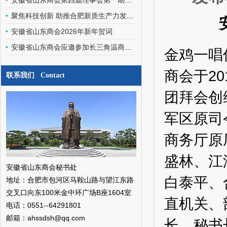
安徽省山东商会第四届理事会第一期轮值会长交接暨文化艺术委员会、经济发展专家委员会成立会圆满召开
聚焦科技创新 助推合肥新质生产力发展——安徽省山东商会应邀参加合肥之友联谊会工作交流会
安徽省山东商会2026年新年贺词
安徽省山东商会应邀参加长三角温商数智经济发展研究院挂牌仪式暨二届三次会员代表大会
金鸡一唱
20
商会于
联系我们 Contact
团拜会
创
军区原司
商务厅原
盛林、
江
安徽省山东商会秘书处
白泰平、
地址：合肥市包河区马鞍山路与望江东路
交叉口向东100米金中环广场B座1604室
直机关、
电话：0551--64291801
邮箱：ahssdsh@qq.com
长、秘书