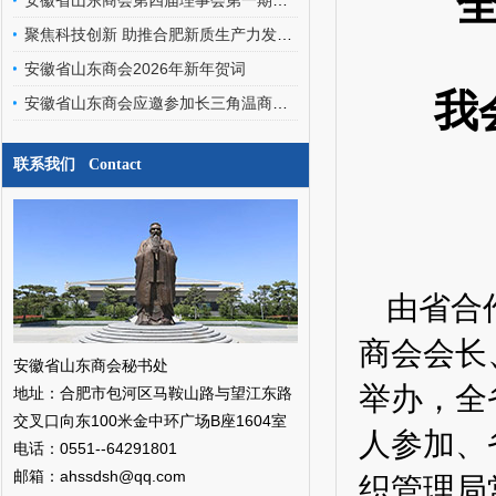
安徽省山东商会第四届理事会第一期轮值会长交接暨文化艺术委员会、经济发展专家委员会成立会圆满召开
聚焦科技创新 助推合肥新质生产力发展——安徽省山东商会应邀参加合肥之友联谊会工作交流会
安徽省山东商会2026年新年贺词
我
安徽省山东商会应邀参加长三角温商数智经济发展研究院挂牌仪式暨二届三次会员代表大会
联系我们 Contact
由省合
商会会长
安徽省山东商会秘书处
举办，全
地址：合肥市包河区马鞍山路与望江东路
交叉口向东100米金中环广场B座1604室
人参加、
电话：0551--64291801
邮箱：ahssdsh@qq.com
织管理局