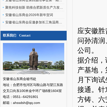
安徽省山东商会第四届理事会第一期轮值会长交接暨文化艺术委员会、经济发展专家委员会成立会圆满召开
聚焦科技创新 助推合肥新质生产力发展——安徽省山东商会应邀参加合肥之友联谊会工作交流会
安徽省山东商会2026年新年贺词
安徽省山东商会应邀参加长三角温商数智经济发展研究院挂牌仪式暨二届三次会员代表大会
应安徽胜
联系我们 Contact
问孙清润
公司。
据介绍，
产基地，
月下询试
安徽省山东商会秘书处
地址：合肥市包河区马鞍山路与望江东路
接通。针
交叉口向东100米金中环广场B座1604室
电话：0551--64291801
方铸、六
邮箱：ahssdsh@qq.com