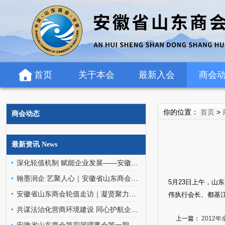
首页
关于本会
最新入会
商会
你的位置：
首页
>
商会动态
最新资讯 News
深化轮值机制 赋能企业发展——安徽省山东商会轮值班子走访罗欣药业（安徽）有限公司
翰墨润企 艺聚人心｜安徽省山东商会文化艺术委员会走进金阳环保科技
5月23日上午，
安徽省山东商会轮值走访｜凝贤聚力访企情，携手同行促发展
伟执行会长、都基
共谋法治化营商环境建设 同心护航企业高质量发展——安徽省山东商会应邀参加优化企业法治化营商环境交流座谈会
上一篇：
2012