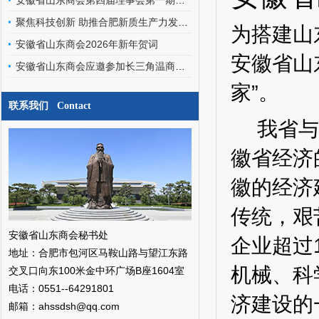
安徽省山东商会第四届理事会第一期轮值会长交接暨文化艺术委员会、经济发展专家委员会成立会圆满召开
聚焦科技创新 助推合肥新质生产力发展——安徽省山东商会应邀参加合肥之友联谊会工作交流会
为搭建山
安徽省山东商会2026年新年贺词
安徽省山
安徽省山东商会应邀参加长三角温商数智经济发展研究院挂牌仪式暨二届三次会员代表大会
家”。
联系我们 Contact
我省与山
徽省经济
徽的经济
传统，艰
安徽省山东商会秘书处
企业超过
地址：合肥市包河区马鞍山路与望江东路
机械、科
交叉口向东100米金中环广场B座1604室
电话：0551--64291801
济建设的
邮箱：ahssdsh@qq.com