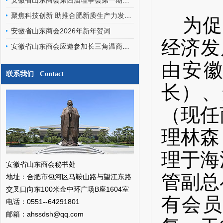
安徽省山东商会第四届理事会第一期轮值会长交接暨文化艺术委员会、经济发展专家委员会成立会圆满召开
聚焦科技创新 助推合肥新质生产力发展——安徽省山东商会应邀参加合肥之友联谊会工作交流会
为
促
安徽省山东商会2026年新年贺词
经济发
安徽省山东商会应邀参加长三角温商数智经济发展研究院挂牌仪式暨二届三次会员代表大会
由安
联系我们 Contact
长）、
（现任
理林森
理于海
安徽省山东商会秘书处
管副总
地址：合肥市包河区马鞍山路与望江东路
交叉口向东100米金中环广场B座1604室
有会
电话：0551--64291801
邮箱：ahssdsh@qq.com